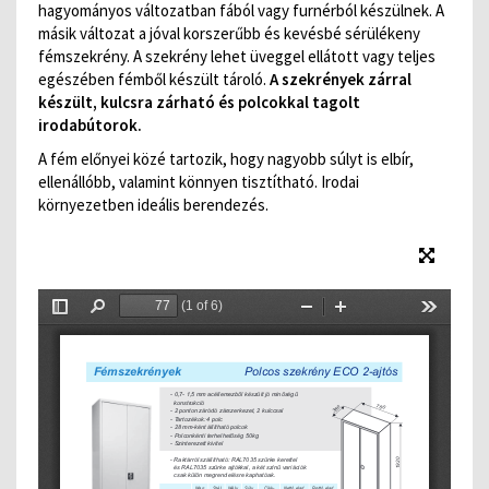
hagyományos változatban fából vagy furnérból készülnek. A
másik változat a jóval korszerűbb és kevésbé sérülékeny
fémszekrény. A szekrény lehet üveggel ellátott vagy teljes
egészében fémből készült tároló.
A szekrények zárral
készült, kulcsra zárható és polcokkal tagolt
irodabútorok.
A fém előnyei közé tartozik, hogy nagyobb súlyt is elbír,
ellenállóbb, valamint könnyen tisztítható. Irodai
környezetben ideális berendezés.