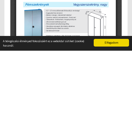
A böngészési élményed fokozásáért ez a weboldal sütiket (cookie)
Elfogadom
használ.