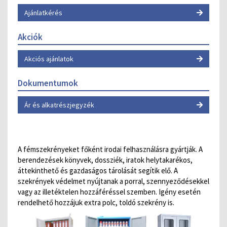
Ajánlatkérés
Akciók
Akciós ajánlatok
Dokumentumok
Ár és alkatrészjegyzék
A fémszekrényeket főként irodai felhasználásra gyártják. A
berendezések könyvek, dossziék, iratok helytakarékos,
áttekinthető és gazdaságos tárolását segítik elő. A
szekrények védelmet nyújtanak a porral, szennyeződésekkel
vagy az illetéktelen hozzáféréssel szemben. Igény esetén
rendelhető hozzájuk extra polc, toldó szekrény is.