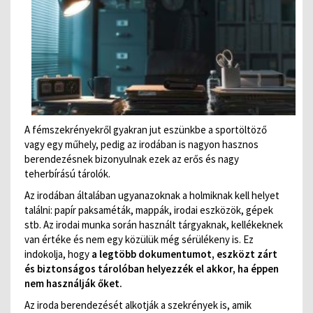
A fémszekrényekről gyakran jut eszünkbe a sportöltöző
vagy egy műhely, pedig az irodában is nagyon hasznos
berendezésnek bizonyulnak ezek az erős és nagy
teherbírású tárolók.
Az irodában általában ugyanazoknak a holmiknak kell helyet
találni: papír paksaméták, mappák, irodai eszközök, gépek
stb. Az irodai munka során használt tárgyaknak, kellékeknek
van értéke és nem egy közülük még sérülékeny is. Ez
indokolja, hogy
a legtöbb dokumentumot, eszközt zárt
és biztonságos tárolóban helyezzék el akkor, ha éppen
nem használják őket.
Az iroda berendezését alkotják a szekrények is, amik