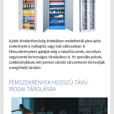
A jobb áttekinthetőség érdekében rendelhetők plexi ajtós
szekrények is nyílóajtós vagy toló változatban. A
fémszekrényeket ajánljuk még a takarítószerek, veszélyes
vegyszerek biztonságos tárolásához is. Itt speciális polcok,
szellőzőnyílások, két ponton záródó zárszerkezet biztosítják
a megfelelő tárolást.
FÉMSZEKRÉNYEK HOSSZÚ TÁVÚ
IRODAI TÁROLÁSRA