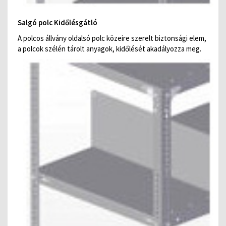
Salgó polc Kidőlésgátló
A polcos állvány oldalsó polc közeire szerelt biztonsági elem,
a polcok szélén tárolt anyagok, kidőlését akadályozza meg.