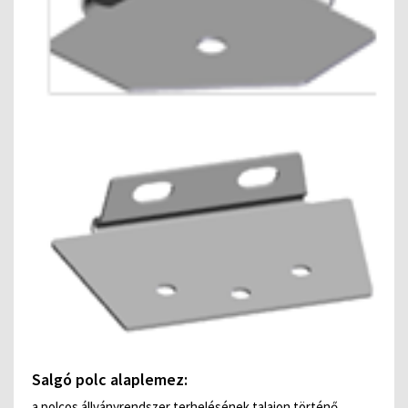
Salgó polc alaplemez:
a polcos állványrendszer terhelésének talajon történő