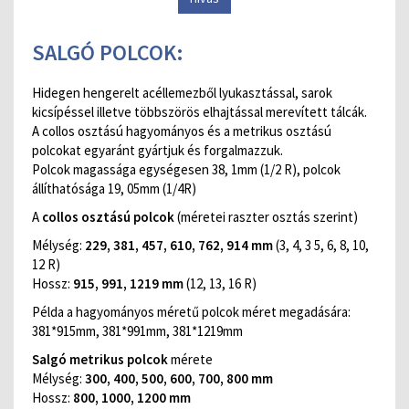
SALGÓ POLCOK:
Hidegen hengerelt acéllemezből lyukasztással, sarok
kicsípéssel illetve többszörös elhajtással merevített tálcák.
A collos osztású hagyományos és a metrikus osztású
polcokat egyaránt gyártjuk és forgalmazzuk.
Polcok magassága egységesen 38, 1mm (1/2 R), polcok
állíthatósága 19, 05mm (1/4R)
A
collos osztású polcok
(méretei raszter osztás szerint)
Mélység:
229, 381, 457, 610, 762, 914 mm
(3, 4, 3 5, 6, 8, 10,
12 R)
Hossz:
915, 991, 1219 mm
(12, 13, 16 R)
Példa a hagyományos méretű polcok méret megadására:
381*915mm, 381*991mm, 381*1219mm
Salgó metrikus polcok
mérete
Mélység:
300, 400, 500, 600, 700, 800 mm
Hossz:
800, 1000, 1200 mm