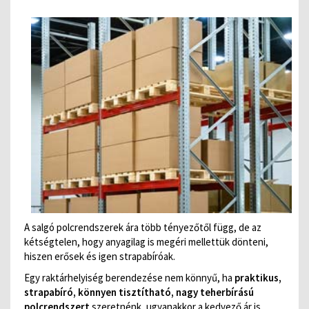
A salgó polcrendszerek ára több tényezőtől függ, de az
kétségtelen, hogy anyagilag is megéri mellettük dönteni,
hiszen erősek és igen strapabíróak.
Egy raktárhelyiség berendezése nem könnyű, ha
praktikus,
strapabíró, könnyen tisztítható, nagy teherbírású
polcrendszert
szeretnénk, ugyanakkor a kedvező ár is