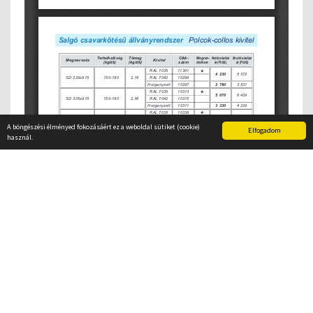
A böngészési élményed fokozásáért ez a weboldal sütiket (cookie)
Elfogadom
használ.