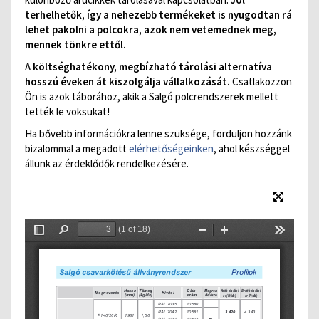
terhelhetők, így a nehezebb termékeket is nyugodtan rá
lehet pakolni a polcokra, azok nem vetemednek meg,
mennek tönkre ettől.
A
költséghatékony, megbízható tárolási alternatíva
hosszú éveken át kiszolgálja vállalkozását.
Csatlakozzon
Ön is azok táborához, akik a Salgó polcrendszerek mellett
tették le voksukat!
Ha bővebb információkra lenne szüksége, forduljon hozzánk
bizalommal a megadott
elérhetőségeinken
, ahol készséggel
állunk az érdeklődők rendelkezésére.