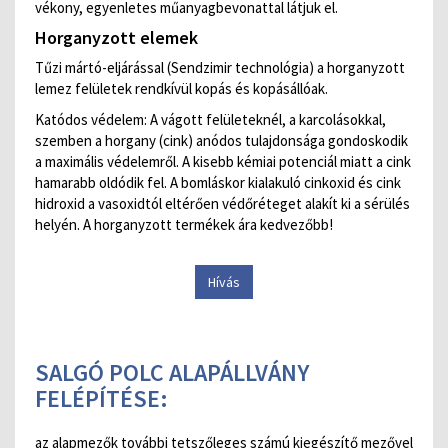
vékony, egyenletes műanyagbevonattal látjuk el.
Horganyzott elemek
Tűzi mártó-eljárással (Sendzimir technológia) a horganyzott
lemez felületek rendkívül kopás és kopásállóak.
Katódos védelem: A vágott felületeknél, a karcolásokkal,
szemben a horgany (cink) anódos tulajdonsága gondoskodik
a maximális védelemről. A kisebb kémiai potenciál miatt a cink
hamarabb oldódik fel. A bomláskor kialakuló cinkoxid és cink
hidroxid a vasoxidtól eltérően védőréteget alakít ki a sérülés
helyén. A horganyzott termékek ára kedvezőbb!
Hívás
SALGÓ POLC ALAPÁLLVÁNY
FELÉPÍTÉSE:
az alapmezők további tetszőleges számú kiegészítő mezővel