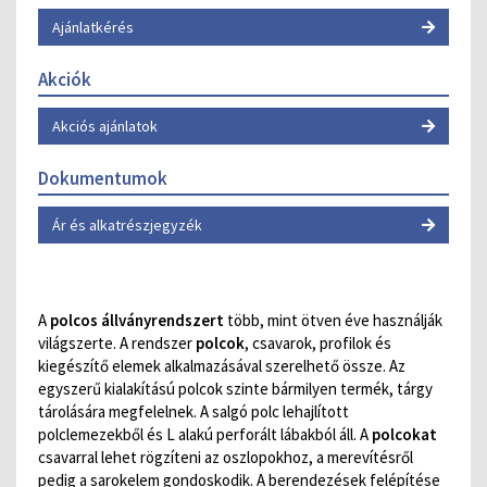
Ajánlatkérés
Akciók
Akciós ajánlatok
Dokumentumok
Ár és alkatrészjegyzék
A
polcos állványrendszert
több, mint ötven éve használják
világszerte. A rendszer
polcok
, csavarok, profilok és
kiegészítő elemek alkalmazásával szerelhető össze. Az
egyszerű kialakítású polcok szinte bármilyen termék, tárgy
tárolására megfelelnek. A salgó polc lehajlított
polclemezekből és L alakú perforált lábakból áll. A
polcokat
csavarral lehet rögzíteni az oszlopokhoz, a merevítésről
pedig a sarokelem gondoskodik. A berendezések felépítése