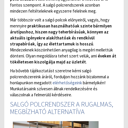
fontos szempont. A salgó polcrendszerek azonban
mindezen feltételeknek egyszerre felelnek meg.
Már többször volt a salgó polcok előnyeiről, vagyis, hogy
mennyire
praktikusan használhatóak szinte bármilyen
árutípushoz, hiszen nagy teherbírásúak, könnyen az
aktuális igényekre alakíthatóak és rendkívül
strapabíróak, így az élettartamuk is hosszú
.
Mindezeknek köszönhetően anyagilag is megéri mellettük
dönteni. Olyan megoldásra tehet szert velük, ami
éveken át
tökéletesen kiszolgálja majd az üzletét
.
Ha bővebb tájékoztatást szeretne kérni salgó
polcrendszereink áráról, forduljon hozzánk bizalommal a
honlapunkon megadott
elérhetőségeink
bármelyikén!
Munkatársaink szívesen állnak rendelkezésére és
válaszolnak a felmerülő kérdéseire.
SALGÓ POLCRENDSZER A RUGALMAS,
MEGBÍZHATÓ ALTERNATÍVA