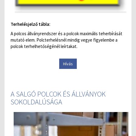
Terhelésjelző tábla:
A polcos állványrendszer és a polcok maximális teherbírását
mutató elem. Polcterhelésnél mindig vegye figyelembe a
polcok terhelhetőségénél leírtakat.
Hívás
A SALGÓ POLCOK ÉS ÁLLVÁNYOK
SOKOLDALÚSÁGA