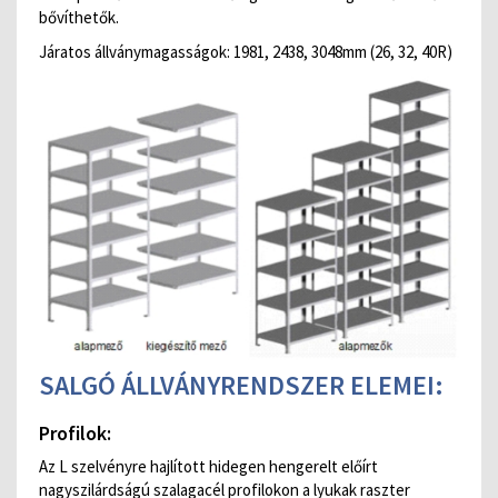
bővíthetők.
Járatos állványmagasságok: 1981, 2438, 3048mm (26, 32, 40R)
SALGÓ ÁLLVÁNYRENDSZER ELEMEI:
Profilok:
Az L szelvényre hajlított hidegen hengerelt előírt
nagyszilárdságú szalagacél profilokon a lyukak raszter