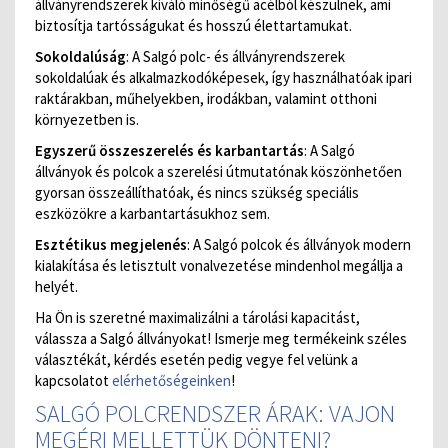
állványrendszerek kiváló minőségű acélból készülnek, ami
biztosítja tartósságukat és hosszú élettartamukat.
Sokoldalúság
: A Salgó polc- és állványrendszerek
sokoldalúak és alkalmazkodóképesek, így használhatóak ipari
raktárakban, műhelyekben, irodákban, valamint otthoni
környezetben is.
Egyszerű összeszerelés és karbantartás
: A Salgó
állványok és polcok a szerelési útmutatónak köszönhetően
gyorsan összeállíthatóak, és nincs szükség speciális
eszközökre a karbantartásukhoz sem.
Esztétikus megjelenés
: A Salgó polcok és állványok modern
kialakítása és letisztult vonalvezetése mindenhol megállja a
helyét.
Ha Ön is szeretné maximalizálni a tárolási kapacitást,
válassza a Salgó állványokat! Ismerje meg termékeink széles
választékát, kérdés esetén pedig vegye fel velünk a
kapcsolatot
elérhetőségeinken
!
SALGÓ POLCRENDSZER ÁRAK: VAJON
MEGÉRI MELLETTÜK DÖNTENI?