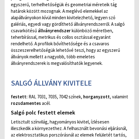
egyszerű, terhelhetőségük és geometriai méreteik tág
határok között mozognak. A meglévő elemekkel az
alapállványokon kívül minden kivitelezhető, legyen szó
galériás, egyedi vagy gördíthető állványrendszerről. A salgó
csavarkötésű
állványrendszer
különböző méretben,
teherbírással, metrikus és collos osztással egyaránt
rendelhető. A profilok bővíthetősége és a csavaros
összeszerelhetőségük lehetővé teszi, hogy az egyszerű
állványok mellett a nagyobb, több emeletes
állványrendszerek is megvalósíthatók legyenek.
SALGÓ ÁLLVÁNY KIVITELE
festett:
RAL 7031, 7035, 7042 színek,
horganyzott,
valamint
rozsdamentes
acél.
Salgó polc festett elemek
Letisztult színvilág, hagyományos kivitel, ízlésesen
illeszkedik a környezethez. A felhasznált bevonási eljárásnál,
az elektrosztatikus porszórásnál az elemek felületét tartós,