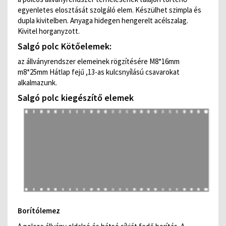
egyenletes elosztását szolgáló elem. Készülhet szimpla és
dupla kivitelben. Anyaga hidegen hengerelt acélszalag.
Kivitel horganyzott.
Salgó polc Kötőelemek:
az állványrendszer elemeinek rögzítésére M8*16mm
m8*25mm Hátlap fejű ,13-as kulcsnyílású csavarokat
alkalmazunk.
Salgó polc kiegészítő elemek
Borítólemez