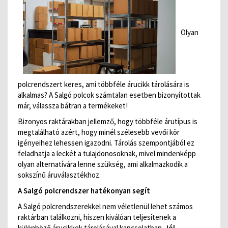
Olyan
polcrendszert keres, ami többféle árucikk tárolására is
alkalmas? A Salgó polcok számtalan esetben bizonyítottak
már, válassza bátran a termékeket!
Bizonyos raktárakban jellemző, hogy többféle árutípus is
megtalálható azért, hogy minél szélesebb vevői kör
igényeihez lehessen igazodni. Tárolás szempontjából ez
feladhatja a leckét a tulajdonosoknak, mivel mindenképp
olyan alternatívára lenne szükség, ami alkalmazkodik a
sokszínű áruválasztékhoz.
A Salgó polcrendszer hatékonyan segít
A Salgó polcrendszerekkel nem véletlenül lehet számos
raktárban találkozni, hiszen kiválóan teljesítenek a
különböző árucikkek tárolásával kapcsolatban.
Jól