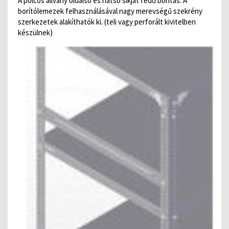
A polcos állvány oldalsó és hátsó síkját fedő borítás. A
borítólemezek felhasználásával nagy merevségű szekrény
szerkezetek alakíthatók ki. (teli vagy perforált kivitelben
készülnek)