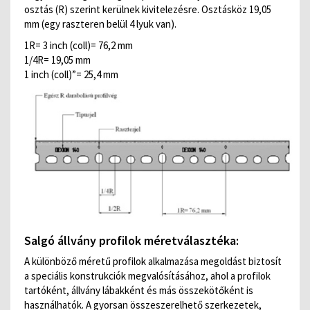
osztás (R) szerint kerülnek kivitelezésre. Osztásköz 19,05
mm (egy raszteren belül 4 lyuk van).
1R= 3 inch (coll)= 76,2 mm
1/4R= 19,05 mm
1 inch (coll)”= 25,4 mm
Salgó állvány profilok méretválasztéka:
A különböző méretű profilok alkalmazása megoldást biztosít
a speciális konstrukciók megvalósításához, ahol a profilok
tartóként, állvány lábakként és más összekötőként is
használhatók. A gyorsan összeszerelhető szerkezetek,