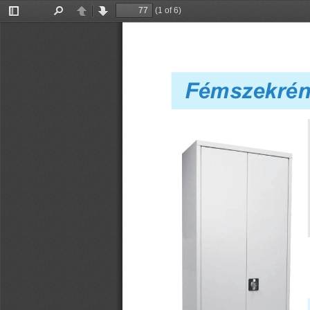
(1 of 6)
Toggle
Find
Previous
Next
Sidebar
Fémszekrén