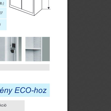
b.)  
7
0
rény ECO-hoz
kció