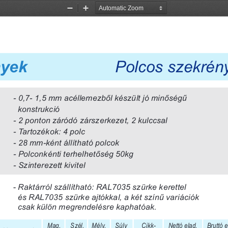
Zoom
Zoom
Out
In
Polcos szekrény
yek
- 0,7- 1,5 mm acéllemezbõl készült jó minõségû 
  konstrukció 
- 2 ponton záródó zárszerkezet, 2 kulccsal
- Tartozékok: 4 polc
- 28 mm-ként állítható polcok
- Polconkénti terhelhetõség 50kg
- Szinterezett kivitel
Raktárról szállítható: RAL7035 szürke kerettel
- 
  és RAL7035 szürke ajtókkal, a két színû variációk
  csak külön megrendelésre kaphatóak.
Mag.
Szél.
Mély.
Súly
Cikk-
Nettó elad. 
Bruttó el