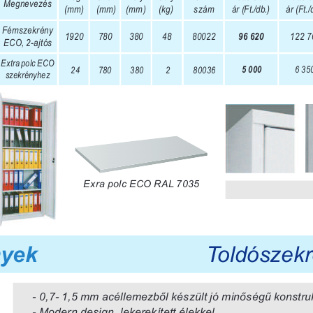
Megnevezés  
(mm)  
(mm)  
(mm)  
(kg)  
szám  
ár (Ft./db.)  
ár (Ft./d
Fémszekrény 
80022
122 70
1920  
780  
380  
48
96 620
ECO, 2-ajtós
Extra polc ECO
6 35
24 
780  
380  
2 
80036
5 000
szekrényhez
Exra polc ECO RAL 7035 
Toldószek
yek
- 0,7- 1,5 mm acéllemezbõl készült jó minõségû kons
tru
- Modern design, lekerekített élekkel 