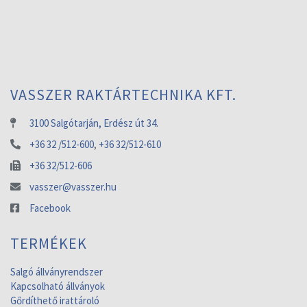
VASSZER RAKTÁRTECHNIKA KFT.
3100 Salgótarján, Erdész út 34.
+36 32 /512-600
,
+36 32/512-610
+36 32/512-606
vasszer@vasszer.hu
Facebook
TERMÉKEK
Salgó állványrendszer
Kapcsolható állványok
Gőrdíthető irattároló