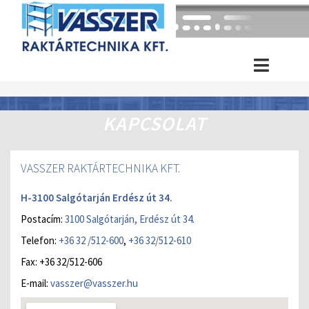
KAPCSOLAT
VASSZER RAKTÁRTECHNIKA KFT.
H-3100 Salgótarján Erdész út 34.
Postacím:
3100 Salgótarján, Erdész út 34.
Telefon:
+36 32 /512-600
,
+36 32/512-610
Fax: +36 32/512-606
E-mail:
vasszer@vasszer.hu