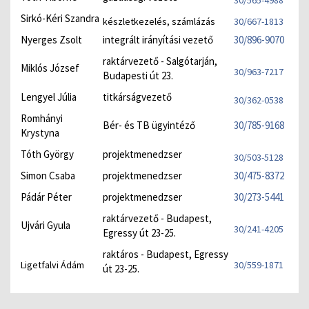
30/565-4988
Sirkó-Kéri Szandra
készletkezelés, számlázás
30/667-1813
Nyerges Zsolt
integrált irányítási vezető
30/896-9070
raktárvezető - Salgótarján,
Miklós József
30/963-7217
Budapesti út 23.
Lengyel Júlia
titkárságvezető
30/362-0538
Romhányi
Bér- és TB ügyintéző
30/785-9168
Krystyna
Tóth György
projektmenedzser
30/503-5128
Simon Csaba
projektmenedzser
30/475-8372
Pádár Péter
projektmenedzser
30/273-5441
raktárvezető - Budapest,
Ujvári Gyula
30/241-4205
Egressy út 23-25.
raktáros - Budapest, Egressy
Ligetfalvi Ádám
30/559-1871
út 23-25.