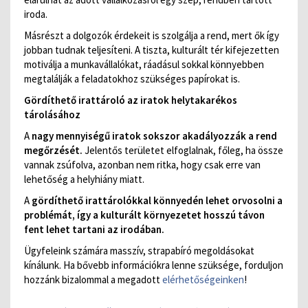
iroda.
Másrészt a dolgozók érdekeit is szolgálja a rend, mert ők így
jobban tudnak teljesíteni. A tiszta, kulturált tér kifejezetten
motiválja a munkavállalókat, ráadásul sokkal könnyebben
megtalálják a feladatokhoz szükséges papírokat is.
Gördíthető irattároló az iratok helytakarékos
tárolásához
A
nagy mennyiségű iratok sokszor akadályozzák a rend
megőrzését.
Jelentős területet elfoglalnak, főleg, ha össze
vannak zsúfolva, azonban nem ritka, hogy csak erre van
lehetőség a helyhiány miatt.
A
gördíthető irattárolókkal könnyedén lehet orvosolni a
problémát, így a kulturált környezetet hosszú távon
fent lehet tartani az irodában.
Ügyfeleink számára masszív, strapabíró megoldásokat
kínálunk. Ha bővebb információkra lenne szüksége, forduljon
hozzánk bizalommal a megadott
elérhetőségeinken
!