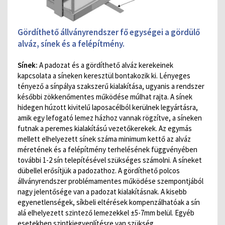
Gördíthető állványrendszer fő egységei
a gördülő
alváz, sínek és a felépítmény.
Sínek:
A padozat és a gördíthető alváz kerekeinek
kapcsolata a síneken keresztül bontakozik ki. Lényeges
tényező a sínpálya szakszerű kialakítása, ugyanis a rendszer
későbbi zökkenőmentes működése múlhat rajta. A sínek
hidegen húzott kivitelű laposacélból kerülnek legyártásra,
amik egy lefogató lemez házhoz vannak rögzítve, a síneken
futnak a peremes kialakítású vezetőkerekek. Az egymás
mellett elhelyezett sínek száma minimum kettő az alváz
méretének és a felépítmény terhelésének függvényében
további 1-2 sín telepítésével szükséges számolni. A síneket
dübellel erősítjük a padozathoz. A gördíthető polcos
állványrendszer problémamentes működése szempontjából
nagy jelentősége van a padozat kialakításnak. A kisebb
egyenetlenségek, síkbeli eltérések kompenzálhatóak a sín
alá elhelyezett szintező lemezekkel ±5-7mm belül. Egyéb
esetekben szintkiegyenlítésre van szükség.