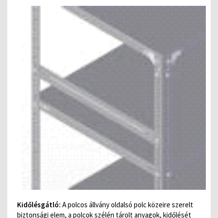
Kidőlésgátló:
A polcos állvány oldalsó polc közeire szerelt
biztonsági elem, a polcok szélén tárolt anyagok, kidőlését