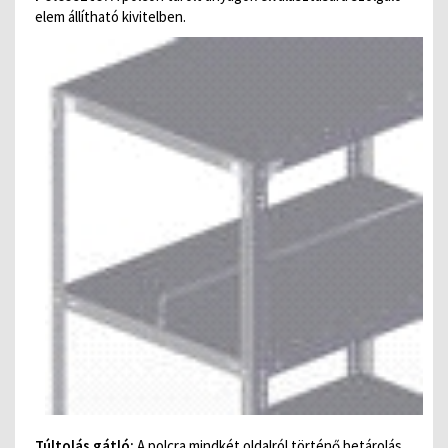
elem állítható kivitelben.
Túltolás gátló:
A polcra mindkét oldalról történő betárolás