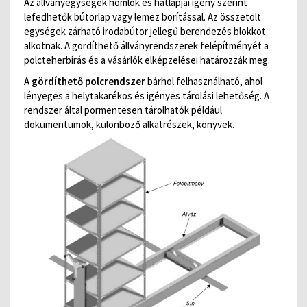
Az állványegységek homlok és hátlapjai igény szerint
lefedhetők bútorlap vagy lemez borítással. Az összetolt
egységek zárható irodabútor jellegű berendezés blokkot
alkotnak. A gördíthető állványrendszerek felépítményét a
polcteherbírás és a vásárlók elképzelései határozzák meg.
A
gördíthető polcrendszer
bárhol felhasználható, ahol
lényeges a helytakarékos és igényes tárolási lehetőség. A
rendszer által pormentesen tárolhatók például
dokumentumok, különböző alkatrészek, könyvek.