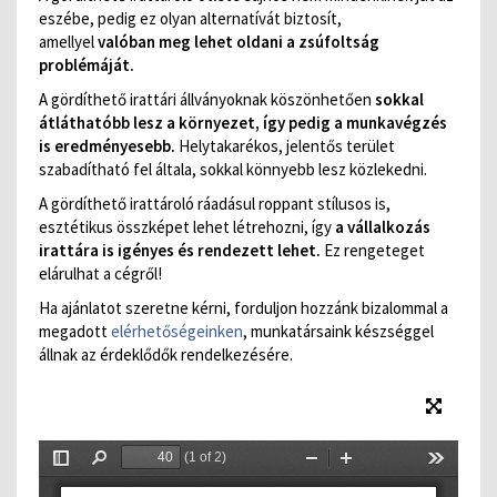
eszébe, pedig ez olyan alternatívát biztosít,
amellyel
valóban meg lehet oldani a zsúfoltság
problémáját.
A gördíthető irattári állványoknak köszönhetően
sokkal
átláthatóbb lesz a környezet, így pedig a munkavégzés
is eredményesebb.
Helytakarékos, jelentős terület
szabadítható fel általa, sokkal könnyebb lesz közlekedni.
A gördíthető irattároló ráadásul roppant stílusos is,
esztétikus összképet lehet létrehozni, így
a vállalkozás
irattára is igényes és rendezett lehet.
Ez rengeteget
elárulhat a cégről!
Ha ajánlatot szeretne kérni, forduljon hozzánk bizalommal a
megadott
elérhetőségeinken
, munkatársaink készséggel
állnak az érdeklődők rendelkezésére.