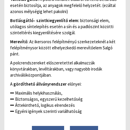
esetén biztosítja, az anyagok megfelelő helyzetét. (ezáltal
azonos mélységig lehet pakolni)
Botlásgátló- szintkiegyenlítő elem:
biztonsági elem,
utólagos síntelepítés esetén a sín és a padlószint közötti
szinteltérés kiegyenlítésére szolgál.
Merevítő:
Az ikersoros felépítményű szerkezeteknél a két
felépítménysor között elhelyezkedő merevítőelem Salgó
pánt.
A polcrendszereket előszeretettel alkalmazzák
könyvtárakban, levéltárakban, vagy nagyobb irodák
archiválóközpontjában.
A
gördíthető állványrendszer
előnyei:
Maximális helykihasználás,
Biztonságos, egyszerű kezelhetőség
Áttekinthető, logikus elrendezés
Egyéni igények szerinti variálhatóság