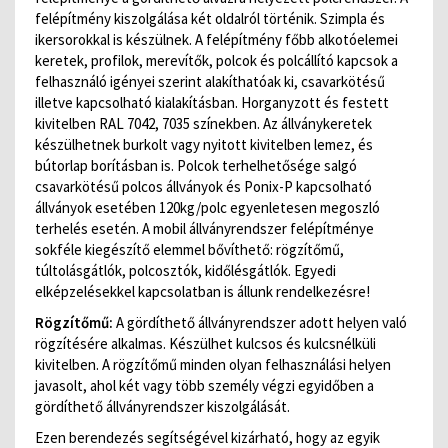
felépítmény kiszolgálása két oldalról történik. Szimpla és
ikersorokkal is készülnek. A felépítmény főbb alkotóelemei
keretek, profilok, merevítők, polcok és polcállító kapcsok a
felhasználó igényei szerint alakíthatóak ki, csavarkötésű
illetve kapcsolható kialakításban. Horganyzott és festett
kivitelben RAL 7042, 7035 színekben. Az állványkeretek
készülhetnek burkolt vagy nyitott kivitelben lemez, és
bútorlap borításban is. Polcok terhelhetősége salgó
csavarkötésű polcos állványok és Ponix-P kapcsolható
állványok esetében 120kg/polc egyenletesen megoszló
terhelés esetén. A mobil állványrendszer felépítménye
sokféle kiegészítő elemmel bővíthető: rögzítőmű,
túltolásgátlók, polcosztók, kidőlésgátlók. Egyedi
elképzelésekkel kapcsolatban is állunk rendelkezésre!
Rögzítőmű:
A gördíthető állványrendszer adott helyen való
rögzítésére alkalmas. Készülhet kulcsos és kulcsnélküli
kivitelben. A rögzítőmű minden olyan felhasználási helyen
javasolt, ahol két vagy több személy végzi egyidőben a
gördíthető állványrendszer kiszolgálását.
Ezen berendezés segítségével kizárható, hogy az egyik