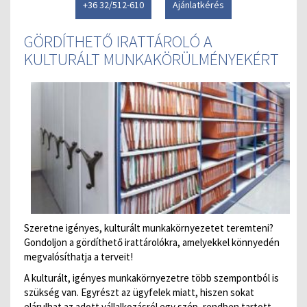
+36 32/512-610
Ajánlatkérés
GÖRDÍTHETŐ IRATTÁROLÓ A
KULTURÁLT MUNKAKÖRÜLMÉNYEKÉRT
Szeretne igényes, kulturált munkakörnyezetet teremteni?
Gondoljon a gördíthető irattárolókra, amelyekkel könnyedén
megvalósíthatja a terveit!
A kulturált, igényes munkakörnyezetre több szempontból is
szükség van. Egyrészt az ügyfelek miatt, hiszen sokat
elárulhat az adott vállalkozásról egy szép, rendben tartott