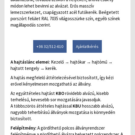
módon lehet bevinni az alvázat. Erős masszív
lemezszerkezet, csapágyazott acél futókerék. Beégetett
porszórt felület RAL 7035 világosszürke szín, egyéb színek
magállapodás szerint.
+36 32/512-610
Ajánlatkérés
A hajtáslánc elemei:
Kezelő → hajtókar → hajtómű →
hajtott tengely → kerék.
A hajtás megfelelő áttételezésével biztosított, így kézi
erővel kényelmesen mozgatható az állvány.
Az egyáttételes hajtást
KBO
rövidebb alvázú, kisebb
terhelésű, kevesebb sor mozgatására javasoljuk.
A többszörös áttételes hajtással
KBU
hosszabb alvázú,
nagyobb teherbírású állványok mozgatása is könnyedén
biztosított.
Felépítmény:
A gördíthető polcos állványrendszer
felépítménye a gördíthető álvázra helyezett polcrendszer. A