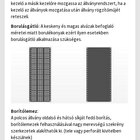
kezelő a másik kezelőre mozgassa az állványrendszert, ha a
kezelő az állványok mozgatása után állvány rögzítőműjét
reteszeli.
Borulásgátló:
A keskeny és magas alvázak befoglaló
méretei miatt borulékonyak ezért ilyen esetekben
borulásgátló alkalmazása szükséges.
Borítólemez:
A polcos állvány oldalsó és hátsó síkját fedő borítás,
borítólemezek felhasználásával nagy merevségű szekrény
szerkezetek alakíthatók ki. (tele vagy perforált kivitelben
készülnek)