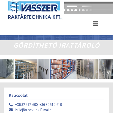
GŐRDÍTHETŐ IRATTÁROLÓ
Kapcsolat
+36 32 512-600
,
+36 32 512-610
Küldjön nekünk E-mailt