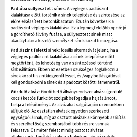
Padlóba süllyesztett sínek:
A végleges padlószint
kialakítása előtt történik a sínek telepítése és szintezése az
előre elkészített betonlábazaton. Ezután következik a
padlószint végleges kialakítása. Ez a legmegfelelőbb opció: jó
a gördíthető állvány futása, a süllyesztett sínek miatt
akadálytalan a kezelő személyzet sínek közötti mozgása.
Padlószint feletti sínek:
Ideális alternatívát jelent, ha a
végleges padlószint kialakítása a sínek telepítése előtt
megtörtént, és lehetőség van a szintezéssel történő
sínbeállításra. Ebben az esetben szükséges foglalkozni a
sínek közötti szintkiegyenlítéssel, és /vagy botlásgátlóval
kell gondoskodni a sínek és a padozat közötti átmenetről.
Gördülő alváz:
Gördíthető állványrendszer alváza (gördülő
kocsi) kettős funkciót szolgál: befogadja a hajtásláncot,
tartja a felépítményt. Az alvázakat salgótarjáni üzemünkben
állítjuk elő. Az osztatlan alvázak egyetlen szerkezeti
egységből állnak, míg az osztott alvázak a könnyebb szállítás
és szerelhetőség szembonjából több részre vannak
felosztva. Öt méter felett mindig osztott alvázat
alkalmazunk, továbbá azokon a helyeken, ahová csak ily