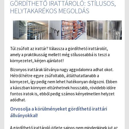
GÖRDÍTHETŐ IRATTÁROLÓ: STÍLUSOS,
HELYTAKARÉKOS MEGOLDÁS
Túl zsúfolt az irattár? Válassza a gördíthető irattárolót,
amely a praktikusság mellett még stílusosabbá is teszi a
környezetet, kérjen ajánlatot!
Bizonyos irattárak látványa nagy aggodalomra adhat okot.
Hétről hétre egyre zsúfoltabb, átláthatatlanabb a
környezet, így pedig nem lehet hatékonyan dolgozni. Ebben
a káoszban könnyen eltűnhetnek hosszabb, rövidebb időre
fontos iratok is, ebből pedig számos kényelmetlen helyzet
adódhat.
Orvosolja a körülményeket gördíthető irattári
állványokkal!
A gördíthető irattároló ötlete sajnos nem mindenkinek jut az