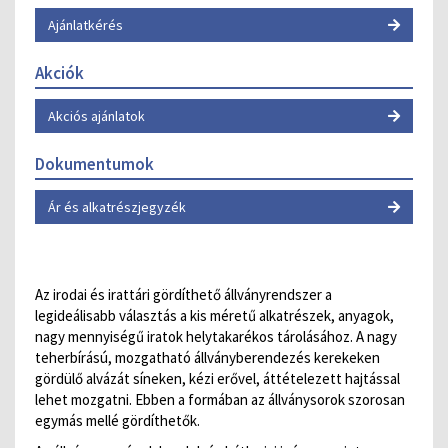
Ajánlatkérés
Akciók
Akciós ajánlatok
Dokumentumok
Ár és alkatrészjegyzék
Az irodai és irattári gördíthető állványrendszer a
legideálisabb választás a kis méretű alkatrészek, anyagok,
nagy mennyiségű iratok helytakarékos tárolásához. A nagy
teherbírású, mozgatható állványberendezés kerekeken
gördülő alvázát síneken, kézi erővel, áttételezett hajtással
lehet mozgatni. Ebben a formában az állványsorok szorosan
egymás mellé gördíthetők.