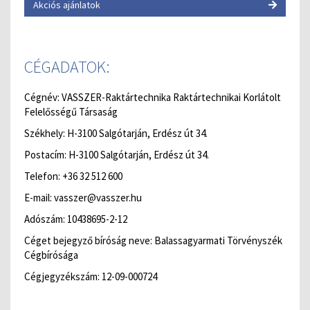
Akciós ajánlatok
CÉGADATOK:
Cégnév: VASSZER-Raktártechnika Raktártechnikai Korlátolt
Felelősségű Társaság
Székhely: H-3100 Salgótarján, Erdész út 34.
Postacím: H-3100 Salgótarján, Erdész út 34.
Telefon: +36 32 512 600
E-mail: vasszer@vasszer.hu
Adószám: 10438695-2-12
Céget bejegyző bíróság neve: Balassagyarmati Törvényszék
Cégbírósága
Cégjegyzékszám: 12-09-000724