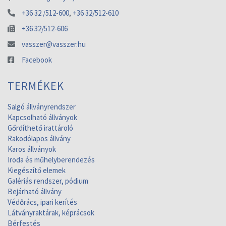
+36 32 /512-600
,
+36 32/512-610
+36 32/512-606
vasszer@vasszer.hu
Facebook
TERMÉKEK
Salgó állványrendszer
Kapcsolható állványok
Gőrdíthető irattároló
Rakodólapos állvány
Karos állványok
Iroda és műhelyberendezés
Kiegészítő elemek
Galériás rendszer, pódium
Bejárható állvány
Védőrács, ipari kerítés
Látványraktárak, képrácsok
Bérfestés