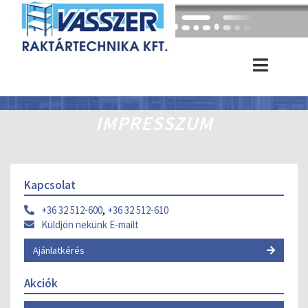
IMPRESSZUM
Kapcsolat
+36 32 512-600
,
+36 32 512-610
Küldjön nekünk E-mailt
Ajánlatkérés
Akciók