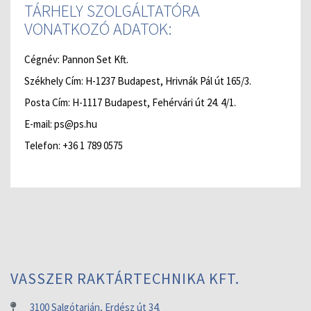
TÁRHELY SZOLGÁLTATÓRA
VONATKOZÓ ADATOK:
Cégnév: Pannon Set Kft.
Székhely Cím: H-1237 Budapest, Hrivnák Pál út 165/3.
Posta Cím: H-1117 Budapest, Fehérvári út 24. 4/1.
E-mail: ps@ps.hu
Telefon: +36 1 789 0575
VASSZER RAKTÁRTECHNIKA KFT.
3100 Salgótarján, Erdész út 34.