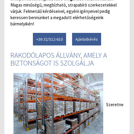
Magas minőségű, megbízható, strapabíró szerkezetekkel
várjuk. Felmerülő kérdéseivel, egyéni igényeivel pedig
keressen bennünket a megadott elérhetőségeink
bármelyikén!
+36 32/512-610
Ajánlatkérés
RAKODÓLAPOS ÁLLVÁNY, AMELY A
BIZTONSÁGOT IS SZOLGÁLJA
Szeretne