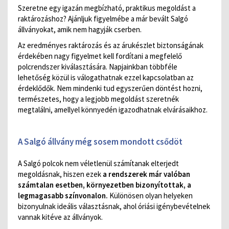
Szeretne egy igazán megbízható, praktikus megoldást a
raktározáshoz? Ajánljuk figyelmébe a már bevált Salgó
állványokat, amik nem hagyják cserben.
Az eredményes raktározás és az árukészlet biztonságának
érdekében nagy figyelmet kell fordítani a megfelelő
polcrendszer kiválasztására. Napjainkban többféle
lehetőség közül is válogathatnak ezzel kapcsolatban az
érdeklődők. Nem mindenki tud egyszerűen döntést hozni,
természetes, hogy a legjobb megoldást szeretnék
megtalálni, amellyel könnyedén igazodhatnak elvárásaikhoz.
A Salgó állvány még sosem mondott csődöt
A Salgó polcok nem véletlenül számítanak elterjedt
megoldásnak, hiszen ezek
a rendszerek már valóban
számtalan esetben, környezetben bizonyítottak, a
legmagasabb színvonalon.
Különösen olyan helyeken
bizonyulnak ideális választásnak, ahol óriási igénybevételnek
vannak kitéve az állványok.