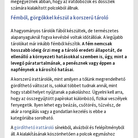
megegyeznek abban, hogy az iratdobozok és dossziék
számára kialakított polcokból állnak.
Fémből, görgőkkel készül a korszerű tároló
A hagyományos tárolók fából készültek, de természetes
alapanyaguknál fogva kevésbé voltak időtállóak. A legújabb
tárolókat már inkább fémből készítik.
A fém nemcsak
hosszabb ideig őrzi meg a tároló eredeti állapotát, de
ellenálló a környezeti hatásokkal szemben is, úgy, mint a
levegő páratartalmának, a penésznek vagy éppen a
napfénynek a károsító hatásai.
A korszerű irattárolók, mint amilyen a tőlünk megrendelhető
gördíthető változat is, sokkal többet tudnak annál, mint
hogy stabil helyet nyújtanak a pakoláshoz. Ügyelni kell arra,
hogy az összegyűjtött papírokat különböző, fizikai veszélyek
fenyegetik. Ilyen lehet egy beázás, csőtörés, tűzvész, de
akár a rongálás vagy a gondatlan kezelés is ebbe a
kategóriába sorolható.
A
gördíthető irattároló
sínekből, alvázból és felépítményből
áll. A kialakításának köszönhetően a polcok egymáshoz