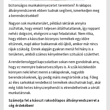
biztonságos munkakörnyezetet teremteni? A raklapos
állványrendszerek ebben tudnak segíteni, ismerkedjen meg
a berendezésekkel!
Nagyon sok munkaterület, például raktárak annyira
zsúfoltak, hogy emiatt teljesen átláthatatlanok, így roppant
nehéz dolgozni, elvégezni a napi feladatokat. Nem ritka,
hogy ebben a káoszban bizonyos termékek egy időre
eltűnnek, majd akkor bukkannak elő újból, amikor már nincs
rájuk szükség. Ennek alapján gyakran merül fel hiány is a
területen, amiből számos kényelmetlen szituáció születhet.
A rendetlenséggel kapcsolatban sokan nem gondolnak arra,
hogy ez mennyire balesetveszélyes is. A szűk közlekedőn
könnyen neki lehet menni a raklapoknak, nagyobb
berendezéseknek, így pedig máris megtörténik a baj. Főleg
az éles sarkokkal rendelkező termékek okozhatnak bajt, akár
még több hetes kényszerpihenőt is elrendelhetnek a sérült
munkatársnak.
Számolja fel a káoszt rakodólapos állványrendszerrel a
cég érdekében!