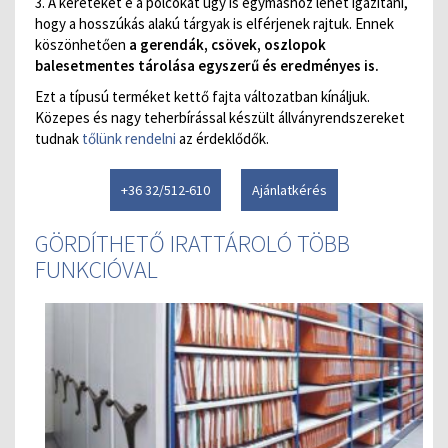
3. A kereteket é a polcokat úgy is egymáshoz lehet igazítani,
hogy a hosszúkás alakú tárgyak is elférjenek rajtuk. Ennek
köszönhetően
a gerendák, csövek, oszlopok
balesetmentes tárolása egyszerű és eredményes is.
Ezt a típusú terméket kettő fajta változatban kínáljuk.
Közepes és nagy teherbírással készült állványrendszereket
tudnak
tőlünk rendelni
az érdeklődők.
+36 32/512-610
Ajánlatkérés
GÖRDÍTHETŐ IRATTÁROLÓ TÖBB
FUNKCIÓVAL