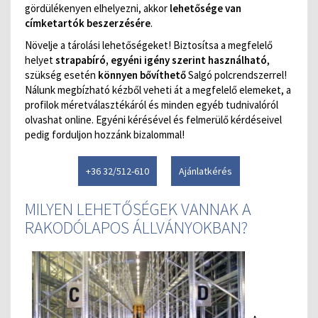
gördülékenyen elhelyezni, akkor
lehetősége van
címketartók beszerzésére
.
Növelje a tárolási lehetőségeket! Biztosítsa a megfelelő
helyet
strapabíró, egyéni igény szerint használható
,
szükség esetén
könnyen bővíthető
Salgó polcrendszerrel!
Nálunk megbízható kézből veheti át a megfelelő elemeket, a
profilok méretválasztékáról és minden egyéb tudnivalóról
olvashat online. Egyéni kérésével és felmerülő kérdéseivel
pedig forduljon hozzánk bizalommal!
+36 32/512-610
Ajánlatkérés
MILYEN LEHETŐSÉGEK VANNAK A
RAKODÓLAPOS ÁLLVÁNYOKBAN?