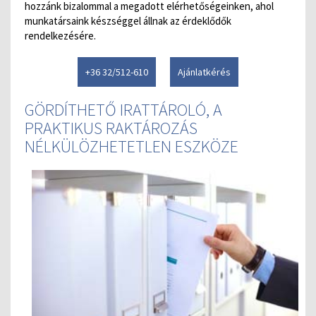
hozzánk bizalommal a megadott elérhetőségeinken, ahol
munkatársaink készséggel állnak az érdeklődők
rendelkezésére.
+36 32/512-610
Ajánlatkérés
GÖRDÍTHETŐ IRATTÁROLÓ, A
PRAKTIKUS RAKTÁROZÁS
NÉLKÜLÖZHETETLEN ESZKÖZE