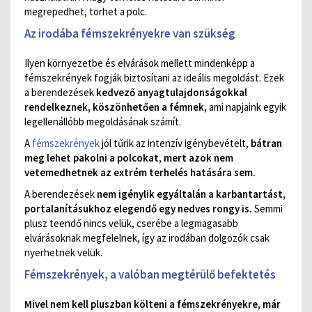
megrepedhet, törhet a polc.
Az irodába fémszekrényekre van szükség
Ilyen környezetbe és elvárások mellett mindenképp a
fémszekrények fogják biztosítani az ideális megoldást. Ezek
a berendezések
kedvező anyagtulajdonságokkal
rendelkeznek, köszönhetően a fémnek,
ami napjaink egyik
legellenállóbb megoldásának számít.
A
fémszekrények
jól tűrik az intenzív igénybevételt,
bátran
meg lehet pakolni a polcokat, mert azok nem
vetemedhetnek az extrém terhelés hatására sem.
A berendezések
nem igénylik egyáltalán a karbantartást,
portalanításukhoz elegendő egy nedves rongy is.
Semmi
plusz teendő nincs velük, cserébe a legmagasabb
elvárásoknak megfelelnek, így az irodában dolgozók csak
nyerhetnek velük.
Fémszekrények, a valóban megtérülő befektetés
Mivel nem kell pluszban költeni a fémszekrényekre, már