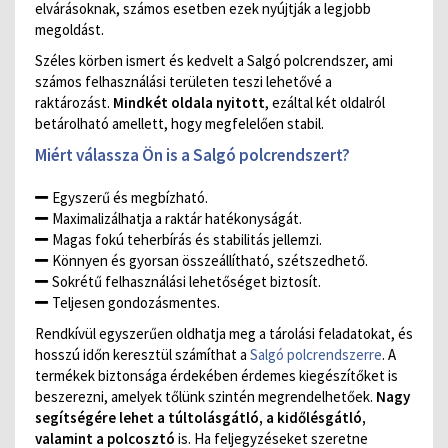
elvárásoknak, számos esetben ezek nyújtják a legjobb
megoldást.
Széles körben ismert és kedvelt a Salgó polcrendszer, ami
számos felhasználási területen teszi lehetővé a
raktározást.
Mindkét oldala nyitott
, ezáltal két oldalról
betárolható amellett, hogy megfelelően stabil.
Miért válassza Ön is a Salgó polcrendszert?
Egyszerű és megbízható.
Maximalizálhatja a raktár hatékonyságát.
Magas fokú teherbírás és stabilitás jellemzi.
Könnyen és gyorsan összeállítható, szétszedhető.
Sokrétű felhasználási lehetőséget biztosít.
Teljesen gondozásmentes.
Rendkívül egyszerűen oldhatja meg a tárolási feladatokat, és
hosszú időn keresztül számíthat a
Salgó polcrendszerre
. A
termékek biztonsága érdekében érdemes kiegészítőket is
beszerezni, amelyek tőlünk szintén megrendelhetőek.
Nagy
segítségére lehet a túltolásgátló, a kidőlésgátló,
valamint a polcosztó
is. Ha feljegyzéseket szeretne