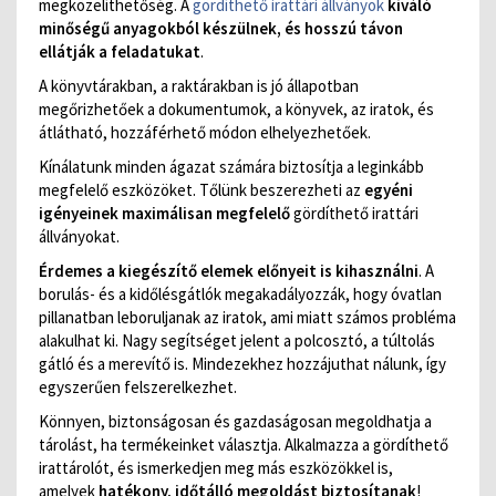
megközelíthetőség. A
gördíthető irattári állványok
kiváló
minőségű anyagokból készülnek, és hosszú távon
ellátják a feladatukat
.
A könyvtárakban, a raktárakban is jó állapotban
megőrizhetőek a dokumentumok, a könyvek, az iratok, és
átlátható, hozzáférhető módon elhelyezhetőek.
Kínálatunk minden ágazat számára biztosítja a leginkább
megfelelő eszközöket. Tőlünk beszerezheti az
egyéni
igényeinek maximálisan megfelelő
gördíthető irattári
állványokat.
Érdemes a kiegészítő elemek előnyeit is kihasználni
. A
borulás- és a kidőlésgátlók megakadályozzák, hogy óvatlan
pillanatban leboruljanak az iratok, ami miatt számos probléma
alakulhat ki. Nagy segítséget jelent a polcosztó, a túltolás
gátló és a merevítő is. Mindezekhez hozzájuthat nálunk, így
egyszerűen felszerelkezhet.
Könnyen, biztonságosan és gazdaságosan megoldhatja a
tárolást, ha termékeinket választja. Alkalmazza a gördíthető
irattárolót, és ismerkedjen meg más eszközökkel is,
amelyek
hatékony, időtálló megoldást biztosítanak
!