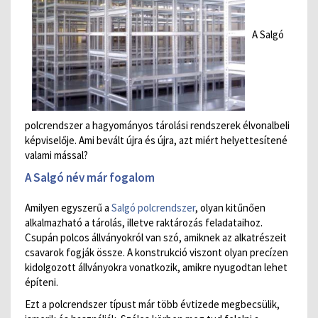
A Salgó
polcrendszer a hagyományos tárolási rendszerek élvonalbeli
képviselője. Ami bevált újra és újra, azt miért helyettesítené
valami mással?
A Salgó név már fogalom
Amilyen egyszerű a
Salgó polcrendszer
, olyan kitűnően
alkalmazható a tárolás, illetve raktározás feladataihoz.
Csupán polcos állványokról van szó, amiknek az alkatrészeit
csavarok fogják össze. A konstrukció viszont olyan precízen
kidolgozott állványokra vonatkozik, amikre nyugodtan lehet
építeni.
Ezt a polcrendszer típust már több évtizede megbecsülik,