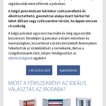
vágódeszkák mind elférnek a polcokon.
A Salgó polcrendszer bármikor szétszerelhető és
elköltöztethető, geometriai alakja miatt bárhol fel
lehet állítani vagy szétszerelve tárolni, ha éppen nincsen
rá szükség.
A Salgó polcokat egyszerű használni és még egyszerűbb
beszerezni. Rendeljen új polcokat a kívánt méretben és
mennyiségben, közvetlenül a mi készletünkből! Amennyiben
felkeltettük az érdeklődését a termékeink, illetve a
szolgáltatásaink iránt, kérjen felvilágosítást az
elérhetőségeink
egyikén!
+36 32/512-610
Ajánlatkérés
MIÉRT A FÉMSZEKRÉNY AZ IDEÁLIS
VÁLASZTÁS AZ IRODÁBA?