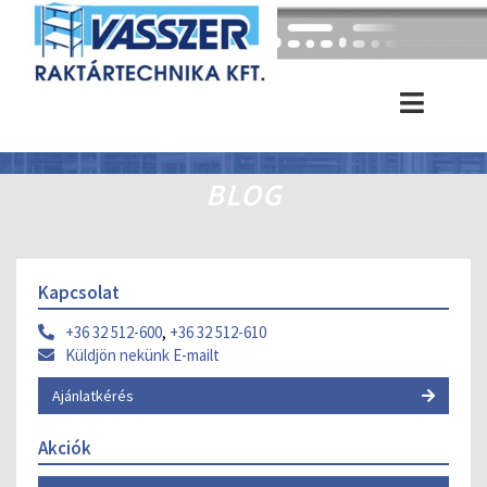
BLOG
Kapcsolat
+36 32 512-600
,
+36 32 512-610
Küldjön nekünk E-mailt
Ajánlatkérés
Akciók