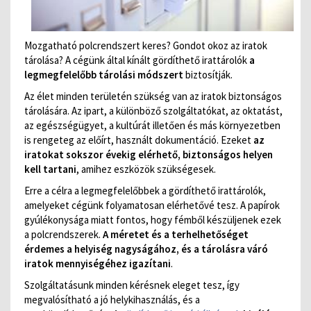
Mozgatható polcrendszert keres? Gondot okoz az iratok
tárolása? A cégünk által kínált gördíthető irattárolók
a
legmegfelelőbb tárolási módszert
biztosítják.
Az élet minden területén szükség van az iratok biztonságos
tárolására. Az ipart, a különböző szolgáltatókat, az oktatást,
az egészségügyet, a kultúrát illetően és más környezetben
is rengeteg az előírt, használt dokumentáció. Ezeket
az
iratokat sokszor évekig elérhető, biztonságos helyen
kell tartani
, amihez eszközök szükségesek.
Erre a célra a legmegfelelőbbek a gördíthető irattárolók,
amelyeket cégünk folyamatosan elérhetővé tesz. A papírok
gyúlékonysága miatt fontos, hogy fémből készüljenek ezek
a polcrendszerek.
A méretet és a terhelhetőséget
érdemes a helyiség nagyságához, és a tárolásra váró
iratok mennyiségéhez igazítani
.
Szolgáltatásunk minden kérésnek eleget tesz, így
megvalósítható a jó helykihasználás, és a