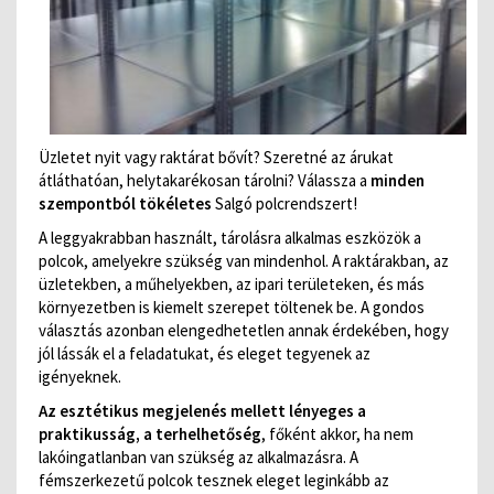
Üzletet nyit vagy raktárat bővít? Szeretné az árukat
átláthatóan, helytakarékosan tárolni? Válassza a
minden
szempontból tökéletes
Salgó polcrendszert!
A leggyakrabban használt, tárolásra alkalmas eszközök a
polcok, amelyekre szükség van mindenhol. A raktárakban, az
üzletekben, a műhelyekben, az ipari területeken, és más
környezetben is kiemelt szerepet töltenek be. A gondos
választás azonban elengedhetetlen annak érdekében, hogy
jól lássák el a feladatukat, és eleget tegyenek az
igényeknek.
Az esztétikus megjelenés mellett lényeges a
praktikusság, a terhelhetőség
, főként akkor, ha nem
lakóingatlanban van szükség az alkalmazásra. A
fémszerkezetű polcok tesznek eleget leginkább az