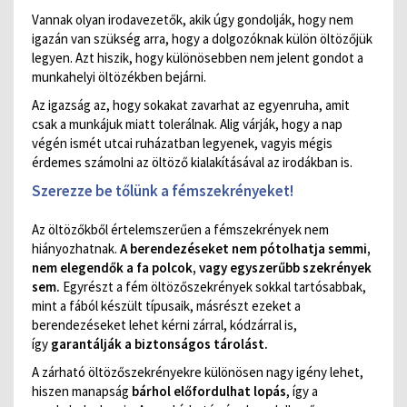
Vannak olyan irodavezetők, akik úgy gondolják, hogy nem
igazán van szükség arra, hogy a dolgozóknak külön öltözőjük
legyen. Azt hiszik, hogy különösebben nem jelent gondot a
munkahelyi öltözékben bejárni.
Az igazság az, hogy sokakat zavarhat az egyenruha, amit
csak a munkájuk miatt tolerálnak. Alig várják, hogy a nap
végén ismét utcai ruházatban legyenek, vagyis mégis
érdemes számolni az öltöző kialakításával az irodákban is.
Szerezze be tőlünk a fémszekrényeket!
Az öltözőkből értelemszerűen a fémszekrények nem
hiányozhatnak.
A berendezéseket nem pótolhatja semmi,
nem elegendők a fa polcok, vagy egyszerűbb szekrények
sem.
Egyrészt a fém öltözőszekrények sokkal tartósabbak,
mint a fából készült típusaik, másrészt ezeket a
berendezéseket lehet kérni zárral, kódzárral is,
így
garantálják a biztonságos tárolást.
A zárható öltözőszekrényekre különösen nagy igény lehet,
hiszen manapság
bárhol előfordulhat lopás
, így a