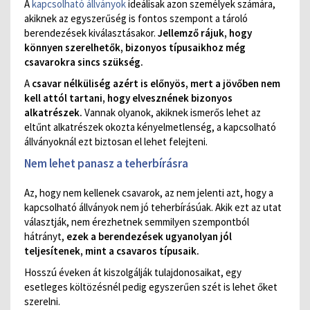
A
kapcsolható állványok
ideálisak azon személyek számára,
akiknek az egyszerűség is fontos szempont a tároló
berendezések kiválasztásakor.
Jellemző rájuk, hogy
könnyen szerelhetők, bizonyos típusaikhoz még
csavarokra sincs szükség.
A
csavar nélküliség azért is előnyös, mert a jövőben nem
kell attól tartani, hogy elvesznének bizonyos
alkatrészek.
Vannak olyanok, akiknek ismerős lehet az
eltűnt alkatrészek okozta kényelmetlenség, a kapcsolható
állványoknál ezt biztosan el lehet felejteni.
Nem lehet panasz a teherbírásra
Az, hogy nem kellenek csavarok, az nem jelenti azt, hogy a
kapcsolható állványok nem jó teherbírásúak. Akik ezt az utat
választják, nem érezhetnek semmilyen szempontból
hátrányt,
ezek a berendezések ugyanolyan jól
teljesítenek, mint a csavaros típusaik.
Hosszú éveken át kiszolgálják tulajdonosaikat, egy
esetleges költözésnél pedig egyszerűen szét is lehet őket
szerelni.