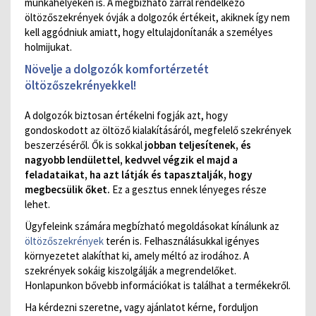
munkahelyeken is. A megbízható zárral rendelkező
öltözőszekrények óvják a dolgozók értékeit, akiknek így nem
kell aggódniuk amiatt, hogy eltulajdonítanák a személyes
holmijukat.
Növelje a dolgozók komfortérzetét
öltözőszekrényekkel!
A dolgozók biztosan értékelni fogják azt, hogy
gondoskodott az öltöző kialakításáról, megfelelő szekrények
beszerzéséről. Ők is sokkal
jobban teljesítenek, és
nagyobb lendülettel, kedvvel végzik el majd a
feladataikat, ha azt látják és tapasztalják, hogy
megbecsülik őket.
Ez a gesztus ennek lényeges része
lehet.
Ügyfeleink számára megbízható megoldásokat kínálunk az
öltözőszekrények
terén is. Felhasználásukkal igényes
környezetet alakíthat ki, amely méltó az irodához. A
szekrények sokáig kiszolgálják a megrendelőket.
Honlapunkon bővebb információkat is találhat a termékekről.
Ha kérdezni szeretne, vagy ajánlatot kérne, forduljon