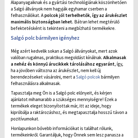
Alapanyagaiknak és a gyártási technológiának köszönhetően
a Salgó állványok nem hagyják egyhamar cserben a
felhasználókat. A
polcok jól terhelhetők, így az árukészlet
maximális biztonságban lehet.
Bátran lehet megtérülő
befektetésként is tekinteni a megbízható termékekre.
Salgó polc bármilyen igényhez
Még azért kedvelik sokan a Salgó állványokat, mert azok
valóban rugalmas, praktikus megoldást kínálnak.
Alkalmasak
a nehéz és könnyű árucikkek tárolásához egyaránt,
így,
ha a jövőben változna az árukészlet, nem kell új
berendezéseket vásárolni, mert a
Salgó polcok
bármilyen
felhasználásra alkalmasak.
Tapasztalja meg Ön is a Salgó polc előnyeit, és kérjen
ajánlatot mihamarabb a szükséges mennyiségre! Ezek a
termékek eleget bizonyítottak már, itt az ideje, hogy
kipróbálja a raktározáshoz, és megtapasztalja hosszú távon a
pozitívumokat.
Honlapunkon bővebb információkat is találhat rólunk,
termékeinkről. Garantáljuk, hogy Önnek sem lesz panasza a