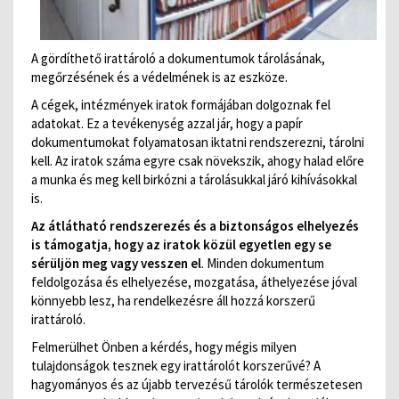
A gördíthető irattároló a dokumentumok tárolásának,
megőrzésének és a védelmének is az eszköze.
A cégek, intézmények iratok formájában dolgoznak fel
adatokat. Ez a tevékenység azzal jár, hogy a papír
dokumentumokat folyamatosan iktatni rendszerezni, tárolni
kell. Az iratok száma egyre csak növekszik, ahogy halad előre
a munka és meg kell birkózni a tárolásukkal járó kihívásokkal
is.
Az átlátható rendszerezés és a biztonságos elhelyezés
is támogatja, hogy az iratok közül egyetlen egy se
sérüljön meg vagy vesszen el
. Minden dokumentum
feldolgozása és elhelyezése, mozgatása, áthelyezése jóval
könnyebb lesz, ha rendelkezésre áll hozzá korszerű
irattároló.
Felmerülhet Önben a kérdés, hogy mégis milyen
tulajdonságok tesznek egy irattárolót korszerűvé? A
hagyományos és az újabb tervezésű tárolók természetesen