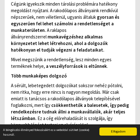
Cégünk igyekszik minden tárolási problémára hatékony
megoldást nyújtani. A rakodólapos állványaink rendkívül
népszerűek, nem véletlenül, ugyanis általuk
gyorsan és
egyszerűen fel lehet számolni a rendetlenséget a
munkaterületen.
A raklapos
állványrendszerrel
munkavégzéshez alkalmas
környezetet lehet létrehozni, ahol a dolgozók
hatékonyan el tudják végezni a feladataikat.
Mivel megszűnik a rendetlenség, lesz minden egyes
terméknek helye,
a veszélyforrások is eltűnnek
.
Több munkaképes dolgozó
A sérült, lebetegedett dolgozókat sokszor nehéz pótolni,
nem ritka, hogy erre nincs is nagyon megoldás. Már csak
emiatt is tanácsos a rakodólapos állványok telepítésével
foglalkozni, mert így
csökkenthetők a balesetek, így pedig
rendelkezésre tudnak állni a munkavállalók, akár teljes
létszámban.
Ez a cég előrehaladását is szolgálja, így
könnyebb lépést tartani az elvárásokkal.
A böngészési élményed fokozásáért ez a weboldal sütiket (cookie)
Elfogadom
A
rakodólapos állványrendszerekkel
csak előnyökre tehet
használ.