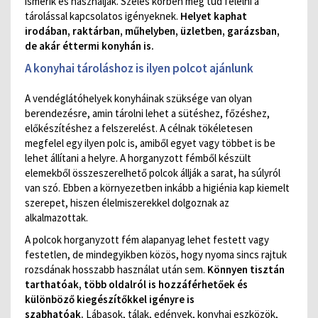
ismerik és használják. Széles körben meg tud felelni a
tárolással kapcsolatos igényeknek.
Helyet kaphat
irodában, raktárban, műhelyben, üzletben, garázsban,
de akár éttermi konyhán is.
A konyhai tároláshoz is ilyen polcot ajánlunk
A vendéglátóhelyek konyháinak szüksége van olyan
berendezésre, amin tárolni lehet a sütéshez, főzéshez,
előkészítéshez a felszerelést. A célnak tökéletesen
megfelel egy ilyen polc is, amiből egyet vagy többet is be
lehet állítani a helyre. A horganyzott fémből készült
elemekből összeszerelhető polcok állják a sarat, ha súlyról
van szó. Ebben a környezetben inkább a higiénia kap kiemelt
szerepet, hiszen élelmiszerekkel dolgoznak az
alkalmazottak.
A polcok horganyzott fém alapanyag lehet festett vagy
festetlen, de mindegyikben közös, hogy nyoma sincs rajtuk
rozsdának hosszabb használat után sem.
Könnyen tisztán
tarthatóak, több oldalról is hozzáférhetőek és
különböző kiegészítőkkel igényre is
szabhatóak.
Lábasok, tálak, edények, konyhai eszközök,