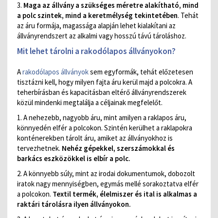
3.
Maga az állvány a szükséges méretre alakítható, mind
a polc szintek, mind a keretmélység tekintetében
. Tehát
az áru formája, magassága alapján lehet kialakítani az
állványrendszert az alkalmi vagy hosszú távú tároláshoz.
Mit lehet tárolni a rakodólapos állványokon?
A
rakodólapos állványok
sem egyformák, tehát előzetesen
tisztázni kell, hogy milyen fajta áru kerül majd a polcokra. A
teherbírásban és kapacitásban eltérő állványrendszerek
közül mindenki megtalálja a céljainak megfelelőt.
1. A nehezebb, nagyobb áru, mint amilyen a raklapos áru,
könnyedén elfér a polcokon. Szintén kerülhet a raklapokra
konténerekben tárolt áru, amiket az állványokhoz is
tervezhetnek.
Nehéz gépekkel, szerszámokkal és
barkács eszközökkel is elbír a polc.
2. A könnyebb súly, mint az irodai dokumentumok, dobozolt
iratok nagy mennyiségben, egymás mellé sorakoztatva elfér
a polcokon.
Textil termék, élelmiszer és ital is alkalmas a
raktári tárolásra ilyen állványokon.