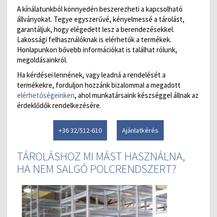
A kínálatunkból könnyedén beszerezheti a kapcsolható
állványokat. Tegye egyszerűvé, kényelmessé a tárolást,
garantáljuk, hogy elégedett lesz a berendezésekkel.
Lakossági felhasználóknak is elérhetők a termékek.
Honlapunkon bővebb információkat is találhat rólunk,
megoldásainkról.
Ha kérdései lennének, vagy leadná a rendelését a
termékekre, forduljon hozzánk bizalommal a megadott
elérhetőségeinken
, ahol munkatársaink készséggel állnak az
érdeklődők rendelkezésére.
+36 32/512-610
Ajánlatkérés
TÁROLÁSHOZ MI MÁST HASZNÁLNA,
HA NEM SALGÓ POLCRENDSZERT?