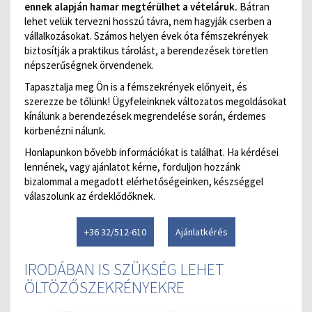
ennek alapján hamar megtérülhet a vételáruk.
Bátran
lehet velük tervezni hosszú távra, nem hagyják cserben a
vállalkozásokat. Számos helyen évek óta fémszekrények
biztosítják a praktikus tárolást, a berendezések töretlen
népszerűségnek örvendenek.
Tapasztalja meg Ön is a fémszekrények előnyeit, és
szerezze be tőlünk! Ügyfeleinknek változatos megoldásokat
kínálunk a berendezések megrendelése során, érdemes
körbenézni nálunk.
Honlapunkon bővebb információkat is találhat. Ha kérdései
lennének, vagy ajánlatot kérne, forduljon hozzánk
bizalommal a megadott elérhetőségeinken, készséggel
válaszolunk az érdeklődőknek.
+36 32/512-610
Ajánlatkérés
IRODÁBAN IS SZÜKSÉG LEHET
ÖLTÖZŐSZEKRÉNYEKRE