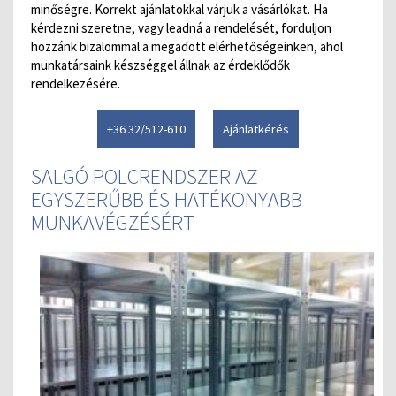
minőségre. Korrekt ajánlatokkal várjuk a vásárlókat. Ha
kérdezni szeretne, vagy leadná a rendelését, forduljon
hozzánk bizalommal a megadott elérhetőségeinken, ahol
munkatársaink készséggel állnak az érdeklődők
rendelkezésére.
+36 32/512-610
Ajánlatkérés
SALGÓ POLCRENDSZER AZ
EGYSZERŰBB ÉS HATÉKONYABB
MUNKAVÉGZÉSÉRT