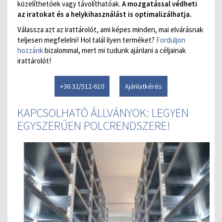
közelíthetőek vagy távolíthatóak.
A mozgatással védheti
az iratokat és a helykihasználást is optimalizálhatja.
Válassza azt az irattárolót, ami képes minden, mai elvárásnak
teljesen megfelelni! Hol talál ilyen terméket?
Forduljon
hozzánk
bizalommal, mert mi tudunk ajánlani a céljainak
irattárolót!
+36 32/512-610
Ajánlatkérés
KAPCSOLHATÓ ÁLLVÁNYOK: LEGYEN
EGYSZERŰEN POLCRENDSZERE!