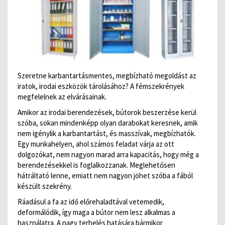
Szeretne karbantartásmentes, megbízható megoldást az
iratok, irodai eszközök tárolásához? A fémszekrények
megfelelnek az elvárásainak.
Amikor az irodai berendezések, bútorok beszerzése kerül
szóba, sokan mindenképp olyan darabokat keresnek, amik
nem igénylik a karbantartást, és masszívak, megbízhatók.
Egy munkahelyen, ahol számos feladat várja az ott
dolgozókat, nem nagyon marad arra kapacitás, hogy még a
berendezésekkel is foglalkozzanak. Meglehetősen
hátráltató lenne, emiatt nem nagyon jöhet szóba a fából
készült szekrény.
Ráadásul a fa az idő előrehaladtával vetemedik,
deformálódik, így maga a bútor nem lesz alkalmas a
használatra. A nagy terhelés hatására bármikor