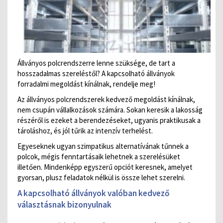
Állványos polcrendszerre lenne szüksége, de tart a
hosszadalmas szereléstől? A kapcsolható állványok
forradalmi megoldást kínálnak, rendelje meg!
Az állványos polcrendszerek kedvező megoldást kínálnak,
nem csupán vállalkozások számára. Sokan keresik a lakosság
részéről is ezeket a berendezéseket, ugyanis praktikusak a
tároláshoz, és jól tűrik az intenzív terhelést.
Egyeseknek ugyan szimpatikus alternatívának tűnnek a
polcok, mégis fenntartásaik lehetnek a szerelésüket
illetően. Mindenképp egyszerű opciót keresnek, amelyet
gyorsan, plusz feladatok nélkül is össze lehet szerelni.
A kapcsolható állványok valóban kedvező
választásnak bizonyulnak