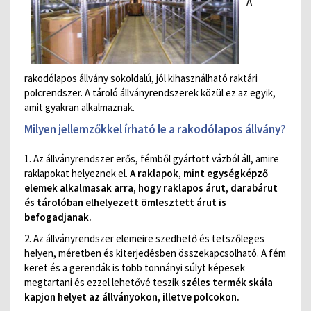
A
rakodólapos állvány sokoldalú, jól kihasználható raktári
polcrendszer. A tároló állványrendszerek közül ez az egyik,
amit gyakran alkalmaznak.
Milyen jellemzőkkel írható le a rakodólapos állvány?
1. Az állványrendszer erős, fémből gyártott vázból áll, amire
raklapokat helyeznek el.
A raklapok, mint egységképző
elemek alkalmasak arra, hogy raklapos árut, darabárut
és tárolóban elhelyezett ömlesztett árut is
befogadjanak.
2. Az állványrendszer elemeire szedhető és tetszőleges
helyen, méretben és kiterjedésben összekapcsolható. A fém
keret és a gerendák is több tonnányi súlyt képesek
megtartani és ezzel lehetővé teszik
széles termék skála
kapjon helyet az állványokon, illetve polcokon.