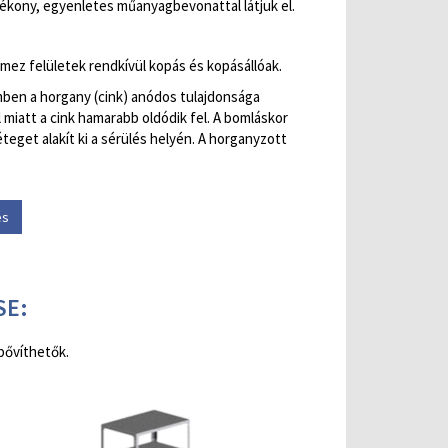
vékony, egyenletes műanyagbevonattal látjuk el.
emez felületek rendkívül kopás és kopásállóak.
mben a horgany (cink) anódos tulajdonsága
 miatt a cink hamarabb oldódik fel. A bomláskor
éteget alakít ki a sérülés helyén. A horganyzott
és
SE:
bővíthetők.