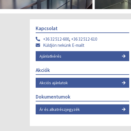
Kapcsolat
+36 32 512-600
,
+36 32 512-610
Küldjön nekünk E-mailt
Ajánlatkérés
Akciók
Akciós ajánlatok
Dokumentumok
Ár és alkatrészjegyzék