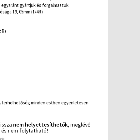
 egyaránt gyártjuk és forgalmazzuk.
tósága 19, 05mm (1/4R)
2 R)
. A terhelhetőség minden estben egyenletesen
vissza
nem helyettesíthetők
, meglévő
i és nem folytatható!