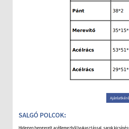
Ajánlatkér
SALGÓ POLCOK:
Hidegen hengerelt acéllemezből lyukasztással, sarok kicsípésse