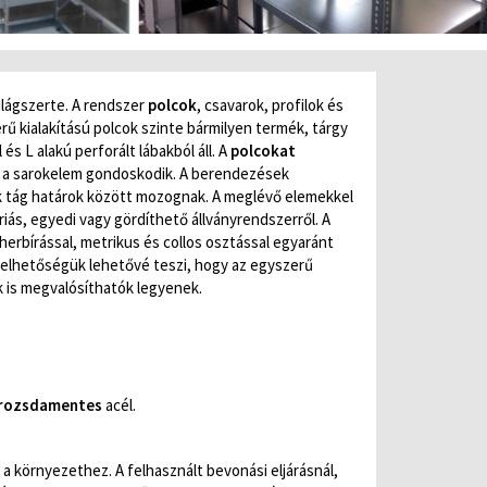
ilágszerte. A rendszer
polcok
, csavarok, profilok és
ű kialakítású polcok szinte bármilyen termék, tárgy
és L alakú perforált lábakból áll. A
polcokat
ig a sarokelem gondoskodik. A berendezések
k tág határok között mozognak. A meglévő elemekkel
riás, egyedi vagy gördíthető állványrendszerről. A
rbírással, metrikus és collos osztással egyaránt
relhetőségük lehetővé teszi, hogy az egyszerű
k is megvalósíthatók legyenek.
rozsdamentes
acél.
k a környezethez. A felhasznált bevonási eljárásnál,