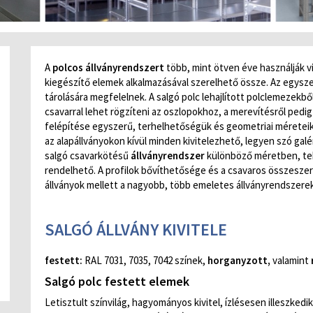
A
polcos állványrendszert
több, mint ötven éve használják v
kiegészítő elemek alkalmazásával szerelhető össze. Az egyszer
tárolására megfelelnek. A salgó polc lehajlított polclemezekből 
csavarral lehet rögzíteni az oszlopokhoz, a merevítésről ped
felépítése egyszerű, terhelhetőségük és geometriai méretei
az alapállványokon kívül minden kivitelezhető, legyen szó galé
salgó csavarkötésű
állványrendszer
különböző méretben, tehe
rendelhető. A profilok bővíthetősége és a csavaros összesze
állványok mellett a nagyobb, több emeletes állványrendszere
SALGÓ ÁLLVÁNY KIVITELE
festett:
RAL 7031, 7035, 7042 színek,
horganyzott,
valamint
Salgó polc festett elemek
Letisztult színvilág, hagyományos kivitel, ízlésesen illeszkedi