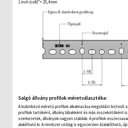
1 inch (coll)”= 25,4 mm
Salgó állvány profilok méretválasztéka:
A különböző méretű profilok alkalmazása megoldást biztosít a
profilok tartóként, állvány lábakként és más összekötőként i
szerkezetek, állványok nagyon stabilak. A profilok összecsav
alakítható ki. A rendszer utólag is egyszerűen átalakítható, új