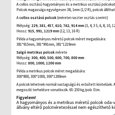
A collos osztású hagyományos és a metrikus osztású polcokat
Polcok magassága egységesen 38, 1mm (1/2 R), polcok állítha
A
collos osztású polcok
(méretei raszter osztás szerint)
Mélység:
229, 381, 457, 610, 762, 914 mm
(3, 4, 3 5, 6, 8, 10, 1
Hossz:
915, 991, 1219 mm
(12, 13, 16 R)
Példa a hagyományos méretű polcok méret megadására:
381*915mm, 381*991mm, 381*1219mm
Salgó metrikus polcok
mérete
Mélység:
300, 400, 500, 600, 700, 800 mm
Hossz:
800, 1000, 1200 mm
Példa a metrikus polcok méret megadására:
300*800, 300*1000, 300*1200mm
A polcok lehetnek normál vastagságú és erősített kivitelűek
megoszló terhelésre vonatkozik. 65-230 kg/polc Etm.
Figyelem!
A hagyományos és a metrikus méretű polcok oda-
állvány eltérő polcméretezéssel nem egészíthető k