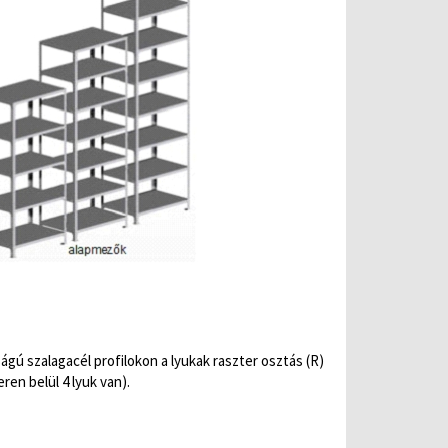
ságú szalagacél profilokon a lyukak raszter osztás (R)
ren belül 4 lyuk van).