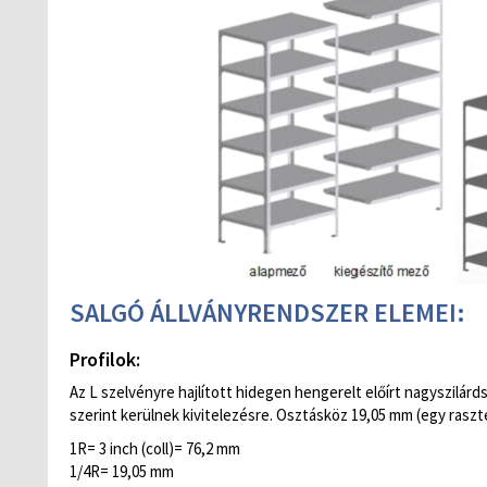
SALGÓ ÁLLVÁNYRENDSZER ELEMEI:
Profilok:
Az L szelvényre hajlított hidegen hengerelt előírt nagyszilárd
szerint kerülnek kivitelezésre. Osztásköz 19,05 mm (egy raszte
1R= 3 inch (coll)= 76,2 mm
1/4R= 19,05 mm