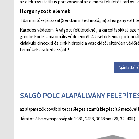
az elektrosztatikus porszórásnál az elemek felületét tartós, 
Horganyzott elemek
Tűzi mártó-eljárással (Sendzimir technológia) a horganyzott l
Katódos védelem: A vágott felületeknél, a karcolásokkal, sze
gondoskodik a maximális védelemről. A kisebb kémiai potenciál
kialakuló cinkoxid és cink hidroxid a vasoxidtól eltérően védőr
termékek ára kedvezőbb!
Ajánlatkér
SALGÓ POLC ALAPÁLLVÁNY FELÉPÍTÉ
az alapmezők további tetszőleges számú kiegészítő mezővel 
Járatos állványmagasságok: 1981, 2438, 3048mm (26, 32, 40R)