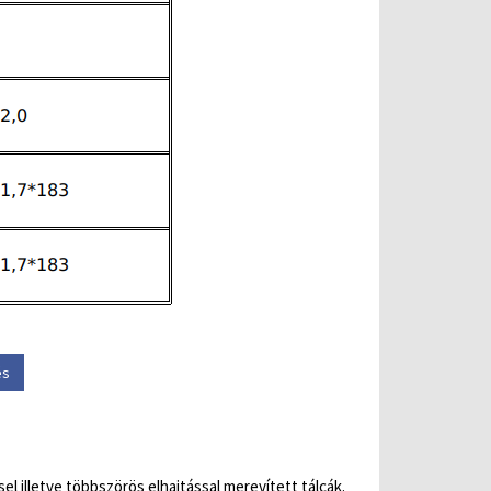
és
l illetve többszörös elhajtással merevített tálcák.