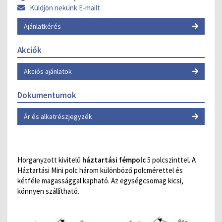
Küldjön nekünk E-mailt
Ajánlatkérés
Akciók
Akciós ajánlatok
Dokumentumok
Ár és alkatrészjegyzék
Horganyzott kivitelű
háztartási
fémpolc
5 polcszinttel. A
Háztartási Mini polc három különböző polcmérettel és
kétféle magassággal kapható. Az egységcsomag kicsi,
könnyen szállítható.