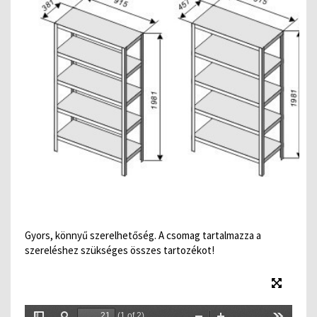
Gyors, könnyű szerelhetőség. A csomag tartalmazza a
szereléshez szükséges összes tartozékot!